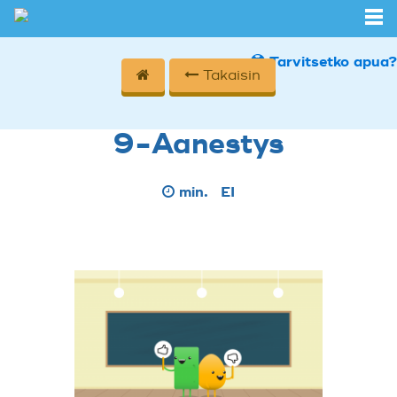
Tarvitsetko apua?
Takaisin
9-Aanestys
min.
EI