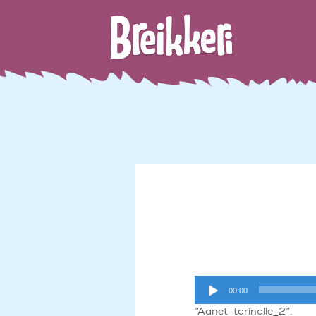
Äänitoistin
00:00
”Aanet-tarinalle_2”.