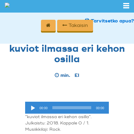
Tarvitsetko apua?
Takaisin
kuviot ilmassa eri kehon
osilla
min.
EI
Äänitoistin
00:00
00:00
”kuviot ilmassa eri kehon osilla”.
Julkaistu: 2018. Kappale 0 / 1.
Musiikkilaji: Rock.