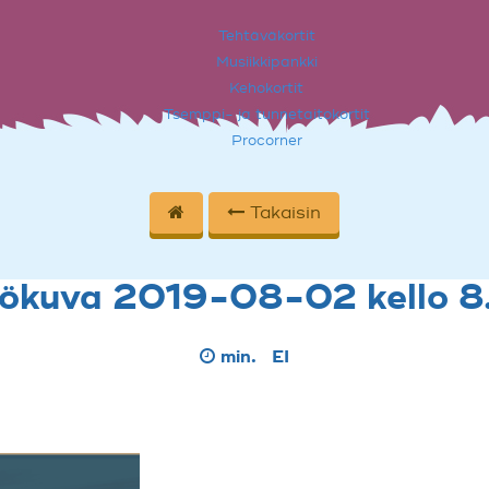
Tehtäväkortit
Musiikkipankki
Kehokortit
Tsemppi- ja tunnetaitokortit
Procorner
Takaisin
tökuva 2019-08-02 kello 8
min.
EI