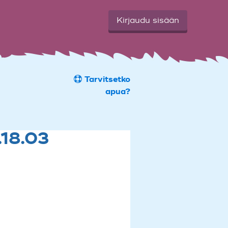
Kirjaudu sisään
Tarvitsetko
apua?
.18.03