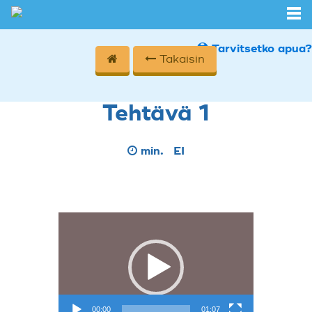
Tarvitsetko apua?
Takaisin
Tehtävä 1
min.
EI
Videotoistin
00:00
01:07