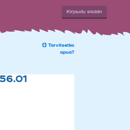
Kirjaudu sisään
Tarvitsetko
apua?
.56.01