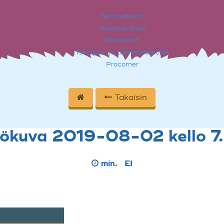
Tehtäväkortit
Musiikkipankki
Kehokortit
Tsemppi- ja tunnetaitokortit
Procorner
Takaisin
tökuva 2019-08-02 kello 7
min.
EI