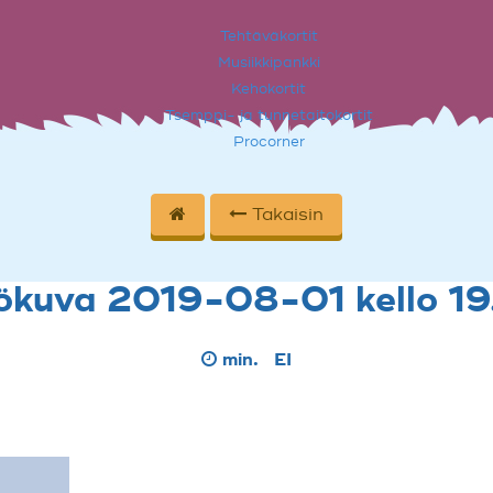
Tehtäväkortit
Musiikkipankki
Kehokortit
Tsemppi- ja tunnetaitokortit
Procorner
Takaisin
tökuva 2019-08-01 kello 19
min.
EI