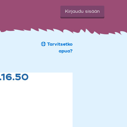
Kirjaudu sisään
Tarvitsetko
apua?
.16.50