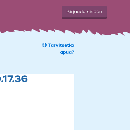
Kirjaudu sisään
Tarvitsetko
apua?
.17.36