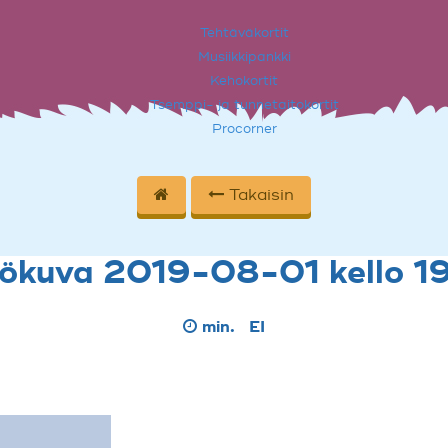
Tehtäväkortit
Musiikkipankki
Kehokortit
Tsemppi- ja tunnetaitokortit
Procorner
Takaisin
tökuva 2019-08-01 kello 19
min.
EI