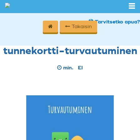
Tarvitsetko apua?
Takaisin
tunnekortti-turvautuminen
min.
EI