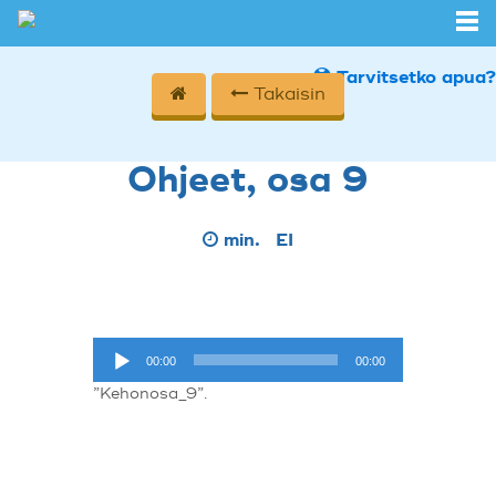
Tarvitsetko apua?
Takaisin
Ohjeet, osa 9
min.
EI
Äänitoistin
00:00
00:00
”Kehonosa_9”.