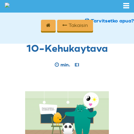
Tarvitsetko apua?
Takaisin
10-Kehukaytava
min.
EI