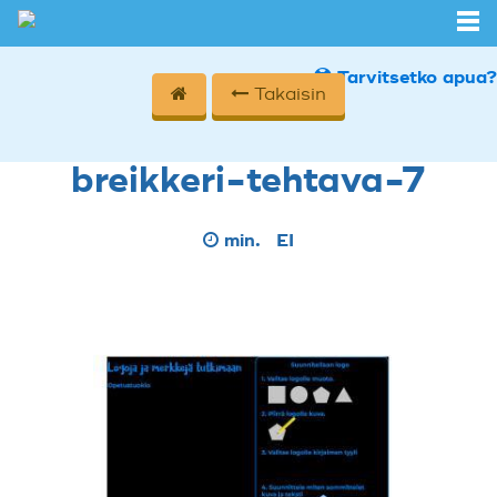
Tarvitsetko apua?
Takaisin
breikkeri-tehtava-7
min.
EI