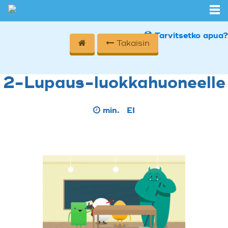
Tarvitsetko apua?
Takaisin
2-Lupaus-luokkahuoneelle
min.
EI