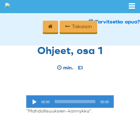
Tarvitsetko apua?
Takaisin
Ohjeet, osa 1
min.
EI
Äänitoistin
00:00
00:00
”Mahdollisuuksien-kannykka”.