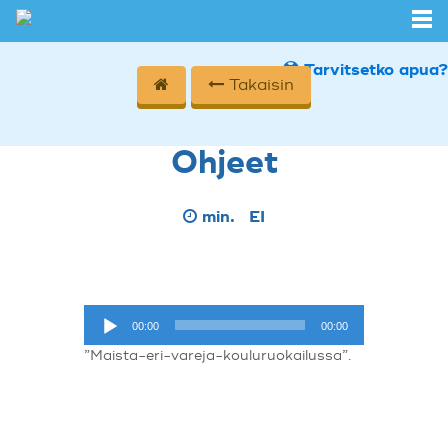
Tarvitsetko apua?
Takaisin
Ohjeet
min.
EI
Äänitoistin
00:00
00:00
”Maista-eri-vareja-kouluruokailussa”.