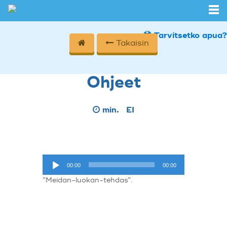
Tarvitsetko apua?
Takaisin
Ohjeet
min.
EI
Äänitoistin
00:00
00:00
”Meidan-luokan-tehdas”.