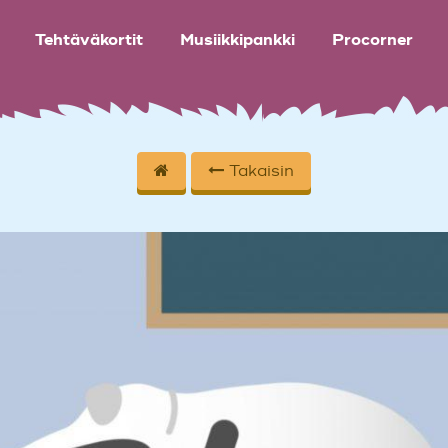
Tehtäväkortit
Musiikkipankki
Procorner
Takaisin