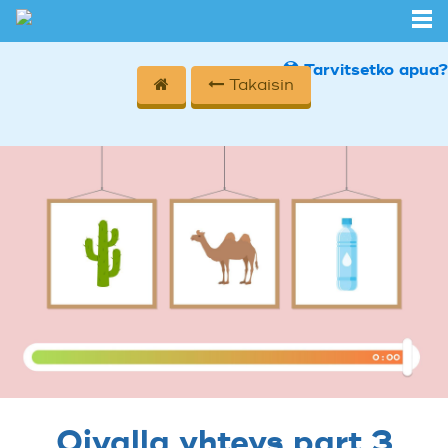
Tarvitsetko apua?
Takaisin
Oivalla yhteys part 3