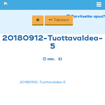
Tarvitsetko apua?
Takaisin
20180912-TuottavaIdea-
5
min.
EI
20180912-TuottavaIdea-5