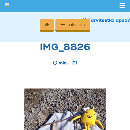
Tarvitsetko apua?
Takaisin
IMG_8826
min.
EI