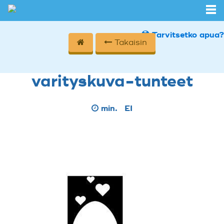
Tarvitsetko apua?
Takaisin
varityskuva-tunteet
min.
EI