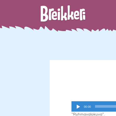
Äänitoistin
00:00
”Ryhmavalokuva”.