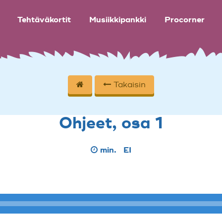
Tehtäväkortit
Musiikkipankki
Procorner
Takaisin
Ohjeet, osa 1
min.
EI