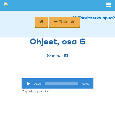
Tarvitsetko apua?
Takaisin
Ohjeet, osa 6
min.
EI
Äänitoistin
00:00
00:00
”Symbolipiiri_6”.