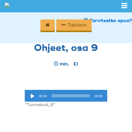
Tarvitsetko apua?
Takaisin
Ohjeet, osa 9
min.
EI
Äänitoistin
00:00
00:00
”Tunnetuoli_9”.