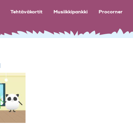
Tehtäväkortit
Musiikkipankki
Procorner
a