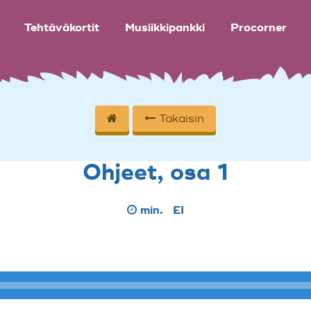
Tehtäväkortit
Musiikkipankki
Procorner
Takaisin
Ohjeet, osa 1
min.
EI