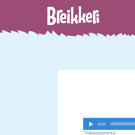
Äänitoistin
00:00
”Viikkotoiminta”.