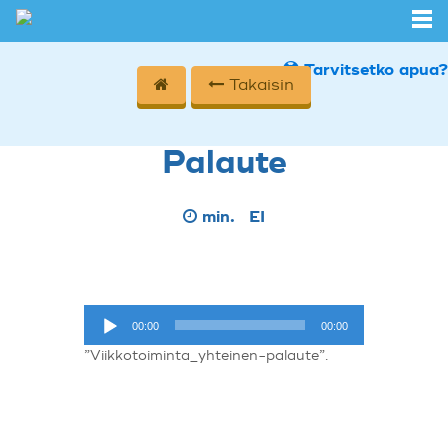
Tarvitsetko apua?
Takaisin
Palaute
min.
EI
Äänitoistin
00:00
00:00
”Viikkotoiminta_yhteinen-palaute”.