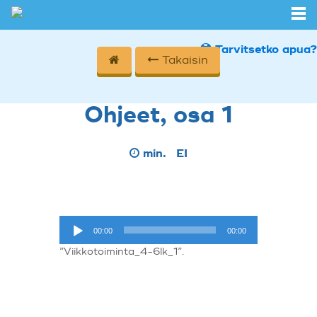
Tarvitsetko apua?
Takaisin
Ohjeet, osa 1
min.
EI
Äänitoistin
00:00
00:00
”Viikkotoiminta_4-6lk_1”.